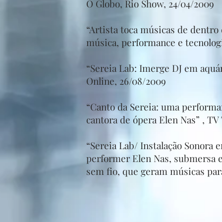
O Globo, Rio Show, 24/04/2009
“Artista toca músicas de dentro
música, performance e tecnologi
“Sereia Lab: Imerge DJ em aquár
Online, 26/08/2009
“Canto da Sereia: uma performan
cantora de ópera Elen Nas” , TV
“Sereia Lab/ Instalação Sonora 
performer Elen Nas, submersa 
sem fio, que geram músicas para