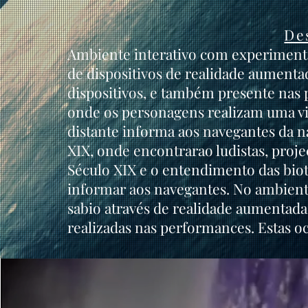
De
Ambiente interativo com experimenta
de dispositivos de realidade aumenta
dispositivos, e também presente nas 
onde os personagens realizam uma vi
distante informa aos navegantes da 
XIX, onde encontrarao ludistas, proje
Século XIX e o entendimento das biot
informar aos navegantes. No ambiente
sabio através de realidade aumentada
realizadas nas performances. Estas 
SEREI