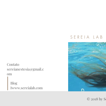
SEREIA LAB
Contato
sereianestesia@gmail.c
om
Blog
Iwww.sereialab.com
© 2018 by S