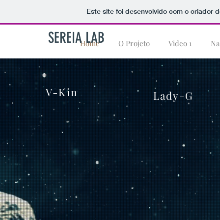
Este site foi desenvolvido com o criador d
SEREIA LAB
Home
O Projeto
Video 1
Na
V-Kin
Lady-G