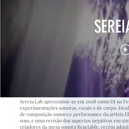
SEREI
THE
FILM
02
Sobr
Sereia Lab apresentou-se em 2008 como DJ no Fes
experimentações sonoras, vocais e de corpo. Desde 
de composição sonora e performance da artista El
som, e uma revisão dos aspectos negativos em sim
criadores da mesa sonora Reactable, recém adquir