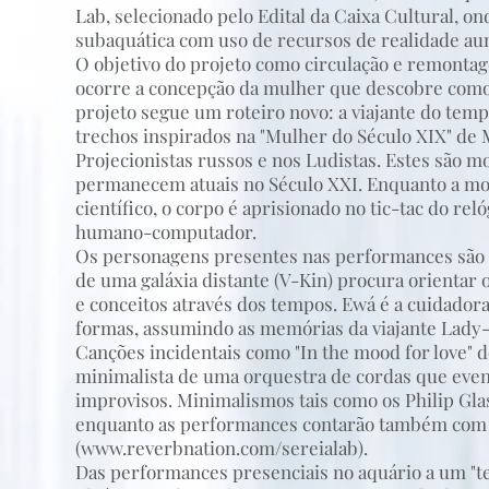
Lab, selecionado pelo Edital da Caixa Cultural, 
subaquática com uso de recursos de realidade au
O objetivo do projeto como circulação e remont
ocorre a concepção da mulher que descobre como 
projeto segue um roteiro novo: a viajante do tem
trechos inspirados na "Mulher do Século XIX" de 
Projecionistas russos e nos Ludistas. Estes são 
permanecem atuais no Século XXI. Enquanto a mo
científico, o corpo é aprisionado no tic-tac do rel
humano-computador.
Os personagens presentes nas performances são u
de uma galáxia distante (V-Kin) procura orientar o
e conceitos através dos tempos. Ewá é a cuidador
formas, assumindo as memórias da viajante Lady-G 
Canções incidentais como "In the mood for love"
minimalista de uma orquestra de cordas que even
improvisos. Minimalismos tais como os Philip Gla
enquanto as performances contarão também com c
(
www.reverbnation.com/sereialab).
Das performances presenciais no aquário a um "t